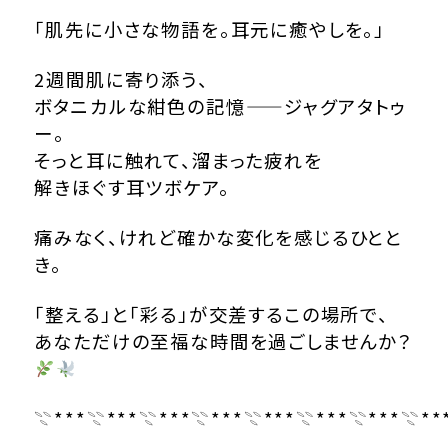
「肌先に小さな物語を。耳元に癒やしを。」
2週間肌に寄り添う、
ボタニカルな紺色の記憶——ジャグアタトゥ
ー。
そっと耳に触れて、溜まった疲れを
解きほぐす耳ツボケア。
痛みなく、けれど確かな変化を感じるひとと
き。
「整える」と「彩る」が交差するこの場所で、
あなただけの至福な時間を過ごしませんか？
𓇢***𓇢***𓇢***𓇢***𓇢***𓇢***𓇢***𓇢**