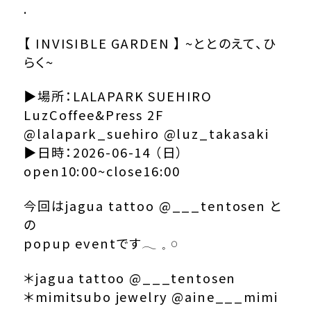
.
【 INVISIBLE GARDEN 】 ~ととのえて、ひ
らく~
▶︎場所：LALAPARK SUEHIRO
LuzCoffee&Press 2F
@lalapark_suehiro
@luz_takasaki
▶︎日時：2026-06-14 （日）
open10:00~close16:00
今回はjagua tattoo
@___tentosen
と
の
popup eventです𓂃 𓈒 𓏸
＊jagua tattoo
@___tentosen
＊mimitsubo jewelry
@aine___mimi