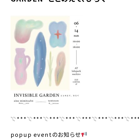
Luz Coffee&Press
ニギロー
BAKER/S
ＳＥＮＳＨＡ Bicycle群馬高崎
宮石青果店
わびさびや
TREE高崎
LALA HOUSE
TOPICS
𓇢***𓇢***𓇢***𓇢***𓇢***𓇢***𓇢***𓇢**
CONTACT US
popup eventのお知らせ