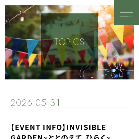
TOP PAGE
TOPICS
SHOP
TETSURO
TROIS.
warmth別邸
2026.05.31
Pâtisserie Arlhériter
LALA GYM
L’atelier Brocante
【EVENT INFO】INVISIBLE
kanbi
GARDEN~ととのえて、ひらく~