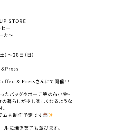
PUP STORE
ーヒー
ーカ〜
（土）～28日（日）
e＆Press
offee & Pressさんにて開催！！
ったバッグやポーチ等の布小物・
々の暮らしが少し楽しくなるような
す。
テムも制作予定です
ールに焼き菓子も並びます。