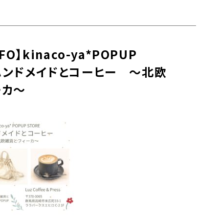
BAKER/S
3
ＳＥＮＳＨＡ Bicycle群馬高崎
宮石青果店
NFO】kinaco-ya*POPUP
わびさびや
ハンドメイドとコーヒー ～北欧
TREE高崎
ーカ～
LALA HOUSE
TOPICS
CONTACT US