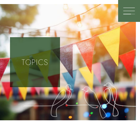
TOP PAGE
SHOP
TETSURO
TOPICS
TROIS.
warmth別邸
Pâtisserie Arlhériter
LALA GYM
L’atelier Brocante
kanbi
Luz Coffee&Press
ニギロー