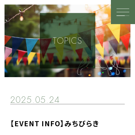
TOP PAGE
TOPICS
SHOP
TETSURO
TROIS.
warmth別邸
2025.05.24
Pâtisserie Arlhériter
LALA GYM
L’atelier Brocante
【EVENT INFO】みちびらき
kanbi