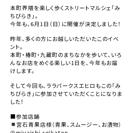
Luz Coffee&Press
本町界隈を楽しく歩くストリートマルシェ「み
ちびらき」。
ニギロー
今年も、6月1日（日）に開催が決定しました！
BAKER/S
ＳＥＮＳＨＡ Bicycle群馬高崎
昨年、多くの方にお越しいただいたこのイベ
ント。
宮石青果店
本町・椿町・九蔵町のまちなかを歩いて、いろ
わびさびや
んなお店をめぐる楽しい1日を、今年もお届
TREE高崎
けします。
LALA HOUSE
そして今回も、ララパークスエヒロもこの「み
ちびらき」に参加させていただくことになりま
TOPICS
した！
■参加店舗
CONTACT US
宮石青果店様（青果、スムージー、お漬物）
@miyaishi.seikaten